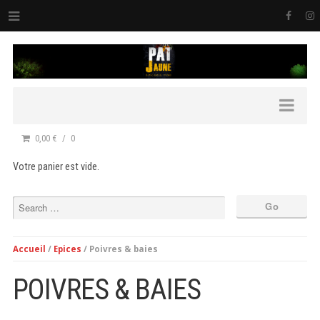
0,00 €
0
Votre panier est vide.
Accueil
/
Epices
/ Poivres & baies
POIVRES & BAIES