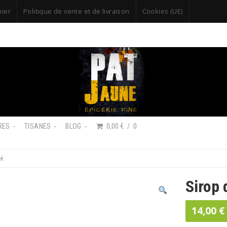
nier
Politique de vente et de livraison
Cookies (UE)
RES
TISANES
BLOG
0,00 €
0
i
Sirop 
14,00
€