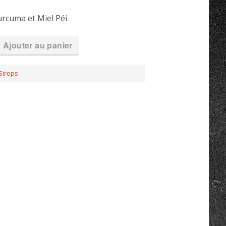
urcuma et Miel Péi
Ajouter au panier
Sirops