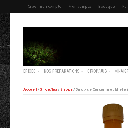
Créer mon compte
Mon compte
Boutique
Pa
EPICES
NOS PRÉPARATIONS
SIROP/JUS
VINAIG
Accueil
/
Sirop/Jus
/
Sirops
/ Sirop de Curcuma et Miel pé